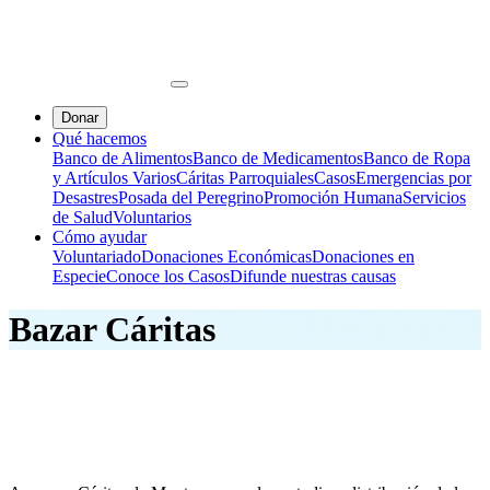
Donar
Qué hacemos
Banco de Alimentos
Banco de Medicamentos
Banco de Ropa
y Artículos Varios
Cáritas Parroquiales
Casos
Emergencias por
Desastres
Posada del Peregrino
Promoción Humana
Servicios
de Salud
Voluntarios
Cómo ayudar
Voluntariado
Donaciones Económicas
Donaciones en
Especie
Conoce los Casos
Difunde nuestras causas
Bazar Cáritas