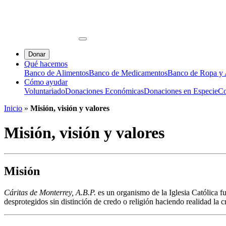
Donar
Qué hacemos
Banco de Alimentos
Banco de Medicamentos
Banco de Ropa y A
Cómo ayudar
Voluntariado
Donaciones Económicas
Donaciones en Especie
Co
Inicio
»
Misión, visión y valores
Misión, visión y valores
Misión
Cáritas de Monterrey, A.B.P.
es un organismo de la Iglesia Católica 
desprotegidos sin distinción de credo o religión haciendo realidad la 