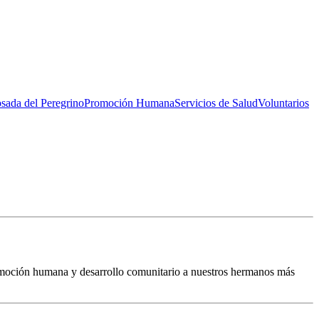
sada del Peregrino
Promoción Humana
Servicios de Salud
Voluntarios
romoción humana y desarrollo comunitario a nuestros hermanos más