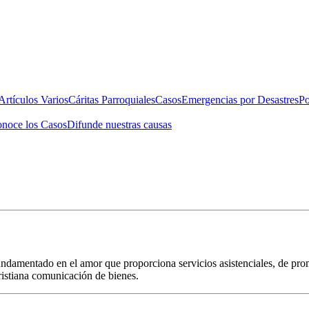
rtículos Varios
Cáritas Parroquiales
Casos
Emergencias por Desastres
Po
noce los Casos
Difunde nuestras causas
fundamentado en el amor que proporciona servicios asistenciales, de p
cristiana comunicación de bienes.