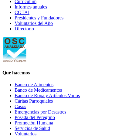
Currículum
Informes anuales
COTAI
Presidentes y Fundadores
Voluntarios del Año
Directorio
Qué hacemos
Banco de Alimentos
Banco de Medicamentos
Banco de Ropa y Artículos Varios
Cáritas Parroquiales
Casos
Emergencias por Desastres
Posada del Peregrino
Promoción Humana
Servicios de Salud
Voluntarios