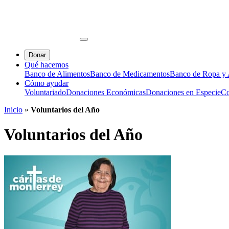
Donar
Qué hacemos
Banco de Alimentos
Banco de Medicamentos
Banco de Ropa y A
Cómo ayudar
Voluntariado
Donaciones Económicas
Donaciones en Especie
Co
Inicio
»
Voluntarios del Año
Voluntarios del Año