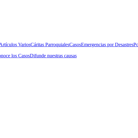
rtículos Varios
Cáritas Parroquiales
Casos
Emergencias por Desastres
Po
noce los Casos
Difunde nuestras causas