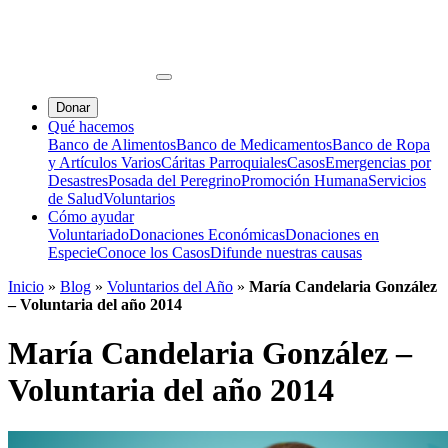
Donar
Qué hacemos
Banco de Alimentos
Banco de Medicamentos
Banco de Ropa
y Artículos Varios
Cáritas Parroquiales
Casos
Emergencias por
Desastres
Posada del Peregrino
Promoción Humana
Servicios
de Salud
Voluntarios
Cómo ayudar
Voluntariado
Donaciones Económicas
Donaciones en
Especie
Conoce los Casos
Difunde nuestras causas
Inicio
»
Blog
»
Voluntarios del Año
»
María Candelaria González
– Voluntaria del año 2014
María Candelaria González –
Voluntaria del año 2014