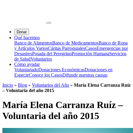
Donar
Qué hacemos
Banco de Alimentos
Banco de Medicamentos
Banco de Ropa
y Artículos Varios
Cáritas Parroquiales
Casos
Emergencias por
Desastres
Posada del Peregrino
Promoción Humana
Servicios
de Salud
Voluntarios
Cómo ayudar
Voluntariado
Donaciones Económicas
Donaciones en
Especie
Conoce los Casos
Difunde nuestras causas
Inicio
»
Blog
»
Voluntarios del Año
»
María Elena Carranza Ruíz
– Voluntaria del año 2015
María Elena Carranza Ruíz –
Voluntaria del año 2015