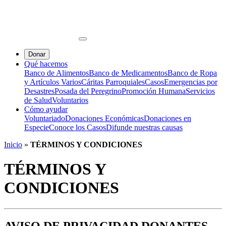
Donar
Qué hacemos
Banco de Alimentos
Banco de Medicamentos
Banco de Ropa
y Artículos Varios
Cáritas Parroquiales
Casos
Emergencias por
Desastres
Posada del Peregrino
Promoción Humana
Servicios
de Salud
Voluntarios
Cómo ayudar
Voluntariado
Donaciones Económicas
Donaciones en
Especie
Conoce los Casos
Difunde nuestras causas
Inicio
»
TÉRMINOS Y CONDICIONES
TÉRMINOS Y
CONDICIONES
AVISO DE PRIVACIDAD DONANTES