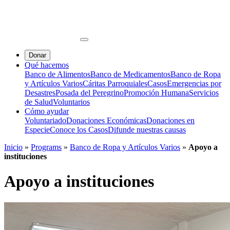
Donar
Qué hacemos
Banco de Alimentos
Banco de Medicamentos
Banco de Ropa
y Artículos Varios
Cáritas Parroquiales
Casos
Emergencias por
Desastres
Posada del Peregrino
Promoción Humana
Servicios
de Salud
Voluntarios
Cómo ayudar
Voluntariado
Donaciones Económicas
Donaciones en
Especie
Conoce los Casos
Difunde nuestras causas
Inicio
»
Programs
»
Banco de Ropa y Artículos Varios
»
Apoyo a
instituciones
Apoyo a instituciones