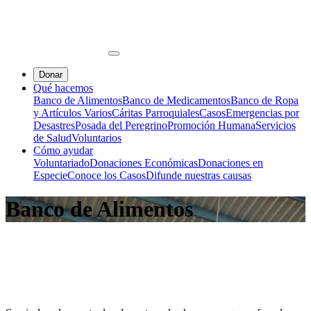
Donar
Qué hacemos
Banco de Alimentos
Banco de Medicamentos
Banco de Ropa
y Artículos Varios
Cáritas Parroquiales
Casos
Emergencias por
Desastres
Posada del Peregrino
Promoción Humana
Servicios
de Salud
Voluntarios
Cómo ayudar
Voluntariado
Donaciones Económicas
Donaciones en
Especie
Conoce los Casos
Difunde nuestras causas
Banco de Alimentos