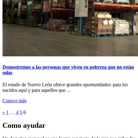
Demostremos a las personas que viven en pobreza que no están
solas
El estado de Nuevo León ofrece grandes oportunidades: para los
nacidos aquí y para aquellos que ...
Conoce más
«
1
…
4
5
6
Como ayudar