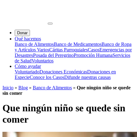
Donar
Qué hacemos
Banco de Alimentos
Banco de Medicamentos
Banco de Ropa
y Artículos Varios
Cáritas Parroquiales
Casos
Emergencias por
Desastres
Posada del Peregrino
Promoción Humana
Servicios
de Salud
Voluntarios
Cómo ayudar
Voluntariado
Donaciones Económicas
Donaciones en
Especie
Conoce los Casos
Difunde nuestras causas
Inicio
»
Blog
»
Banco de Alimentos
»
Que ningún niño se quede
sin comer
Que ningún niño se quede sin
comer