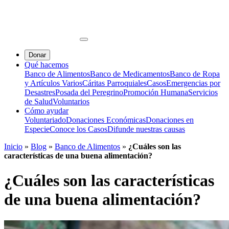
Donar
Qué hacemos
Banco de Alimentos
Banco de Medicamentos
Banco de Ropa
y Artículos Varios
Cáritas Parroquiales
Casos
Emergencias por
Desastres
Posada del Peregrino
Promoción Humana
Servicios
de Salud
Voluntarios
Cómo ayudar
Voluntariado
Donaciones Económicas
Donaciones en
Especie
Conoce los Casos
Difunde nuestras causas
Inicio
»
Blog
»
Banco de Alimentos
»
¿Cuáles son las
características de una buena alimentación?
¿Cuáles son las características
de una buena alimentación?