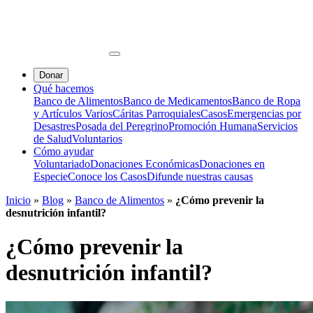
Donar
Qué hacemos
Banco de Alimentos
Banco de Medicamentos
Banco de Ropa
y Artículos Varios
Cáritas Parroquiales
Casos
Emergencias por
Desastres
Posada del Peregrino
Promoción Humana
Servicios
de Salud
Voluntarios
Cómo ayudar
Voluntariado
Donaciones Económicas
Donaciones en
Especie
Conoce los Casos
Difunde nuestras causas
Inicio
»
Blog
»
Banco de Alimentos
»
¿Cómo prevenir la
desnutrición infantil?
¿Cómo prevenir la
desnutrición infantil?