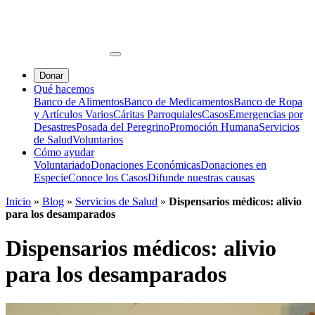
Donar
Qué hacemos
Banco de Alimentos
Banco de Medicamentos
Banco de Ropa
y Artículos Varios
Cáritas Parroquiales
Casos
Emergencias por
Desastres
Posada del Peregrino
Promoción Humana
Servicios
de Salud
Voluntarios
Cómo ayudar
Voluntariado
Donaciones Económicas
Donaciones en
Especie
Conoce los Casos
Difunde nuestras causas
Inicio
»
Blog
»
Servicios de Salud
»
Dispensarios médicos: alivio
para los desamparados
Dispensarios médicos: alivio
para los desamparados