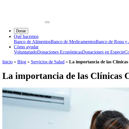
Donar
Qué hacemos
Banco de Alimentos
Banco de Medicamentos
Banco de Ropa y A
Cómo ayudar
Voluntariado
Donaciones Económicas
Donaciones en Especie
Co
Inicio
»
Blog
»
Servicios de Salud
»
La importancia de las Clínica
La importancia de las Clínicas 