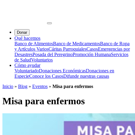
Donar
Qué hacemos
Banco de Alimentos
Banco de Medicamentos
Banco de Ropa
y Artículos Varios
Cáritas Parroquiales
Casos
Emergencias por
Desastres
Posada del Peregrino
Promoción Humana
Servicios
de Salud
Voluntarios
Cómo ayudar
Voluntariado
Donaciones Económicas
Donaciones en
Especie
Conoce los Casos
Difunde nuestras causas
Inicio
»
Blog
»
Eventos
»
Misa para enfermos
Misa para enfermos