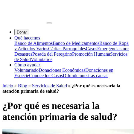
Donar
Qué hacemos
Banco de Alimentos
Banco de Medicamentos
Banco de Ropa
y Artículos Varios
Cáritas Parroquiales
Casos
Emergencias por
Desastres
Posada del Peregrino
Promoción Humana
Servicios
de Salud
Voluntarios
Cómo ayudar
Voluntariado
Donaciones Económicas
Donaciones en
Especie
Conoce los Casos
Difunde nuestras causas
Inicio
»
Blog
»
Servicios de Salud
»
¿Por qué es necesaria la
atención primaria de salud?
¿Por qué es necesaria la
atención primaria de salud?