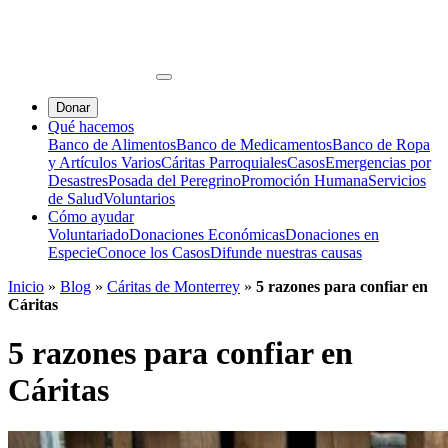
Donar
Qué hacemos
Banco de Alimentos
Banco de Medicamentos
Banco de Ropa
y Artículos Varios
Cáritas Parroquiales
Casos
Emergencias por
Desastres
Posada del Peregrino
Promoción Humana
Servicios
de Salud
Voluntarios
Cómo ayudar
Voluntariado
Donaciones Económicas
Donaciones en
Especie
Conoce los Casos
Difunde nuestras causas
Inicio
»
Blog
»
Cáritas de Monterrey
»
5 razones para confiar en
Cáritas
5 razones para confiar en
Cáritas