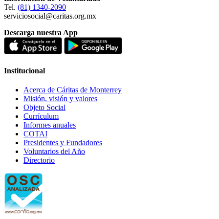
Tel.
(81) 1340-2090
serviciosocial@caritas.org.mx
Descarga nuestra App
Institucional
Acerca de Cáritas de Monterrey
Misión, visión y valores
Objeto Social
Currículum
Informes anuales
COTAI
Presidentes y Fundadores
Voluntarios del Año
Directorio