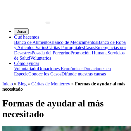
Donar
Qué hacemos
Banco de Alimentos
Banco de Medicamentos
Banco de Ropa
y Artículos Varios
Cáritas Parroquiales
Casos
Emergencias por
Desastres
Posada del Peregrino
Promoción Humana
Servicios
de Salud
Voluntarios
Cómo ayudar
Voluntariado
Donaciones Económicas
Donaciones en
Especie
Conoce los Casos
Difunde nuestras causas
Inicio
»
Blog
»
Cáritas de Monterrey
»
Formas de ayudar al más
necesitado
Formas de ayudar al más
necesitado