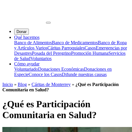
Donar
Qué hacemos
Banco de Alimentos
Banco de Medicamentos
Banco de Ropa
y Artículos Varios
Cáritas Parroquiales
Casos
Emergencias por
Desastres
Posada del Peregrino
Promoción Humana
Servicios
de Salud
Voluntarios
Cómo ayudar
Voluntariado
Donaciones Económicas
Donaciones en
Especie
Conoce los Casos
Difunde nuestras causas
Inicio
»
Blog
»
Cáritas de Monterrey
»
¿Qué es Participación
Comunitaria en Salud?
¿Qué es Participación
Comunitaria en Salud?