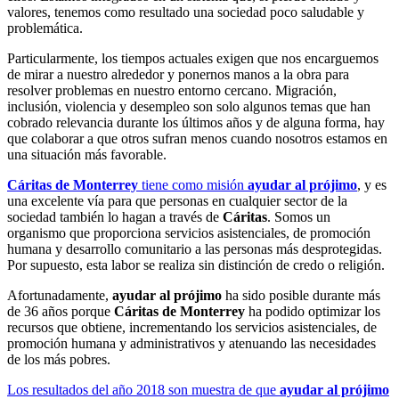
valores, tenemos como resultado una sociedad poco saludable y
problemática.
Particularmente, los tiempos actuales exigen que nos encarguemos
de mirar a nuestro alrededor y ponernos manos a la obra para
resolver problemas en nuestro entorno cercano. Migración,
inclusión, violencia y desempleo son solo algunos temas que han
cobrado relevancia durante los últimos años y de alguna forma, hay
que colaborar a que otros sufran menos cuando nosotros estamos en
una situación más favorable.
Cáritas de Monterrey
tiene como misión
ayudar al prójimo
, y es
una excelente vía para que personas en cualquier sector de la
sociedad también lo hagan a través de
Cáritas
. Somos un
organismo que proporciona servicios asistenciales, de promoción
humana y desarrollo comunitario a las personas más desprotegidas.
Por supuesto, esta labor se realiza sin distinción de credo o religión.
Afortunadamente,
ayudar al prójimo
ha sido posible durante más
de 36 años porque
Cáritas de Monterrey
ha podido optimizar los
recursos que obtiene, incrementando los servicios asistenciales, de
promoción humana y administrativos y atenuando las necesidades
de los más pobres.
Los resultados del año 2018 son muestra de que
ayudar al prójimo