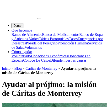
Donar
Qué hacemos
Banco de Alimentos
Banco de Medicamentos
Banco de Ropa
y Artículos Varios
Cáritas Parroquiales
Casos
Emergencias por
Desastres
Posada del Peregrino
Promoción Humana
Servicios
de Salud
Voluntarios
Cómo ayudar
Voluntariado
Donaciones Económicas
Donaciones en
Especie
Conoce los Casos
Difunde nuestras causas
Inicio
»
Blog
»
Cáritas de Monterrey
»
Ayudar al prójimo: la
misión de Cáritas de Monterrey
Ayudar al prójimo: la misión
de Cáritas de Monterrey