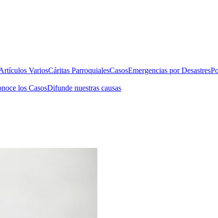
rtículos Varios
Cáritas Parroquiales
Casos
Emergencias por Desastres
Po
noce los Casos
Difunde nuestras causas