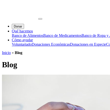
Donar
Qué hacemos
Banco de Alimentos
Banco de Medicamentos
Banco de Ropa y A
Cómo ayudar
Voluntariado
Donaciones Económicas
Donaciones en Especie
Co
Inicio
»
Blog
Blog