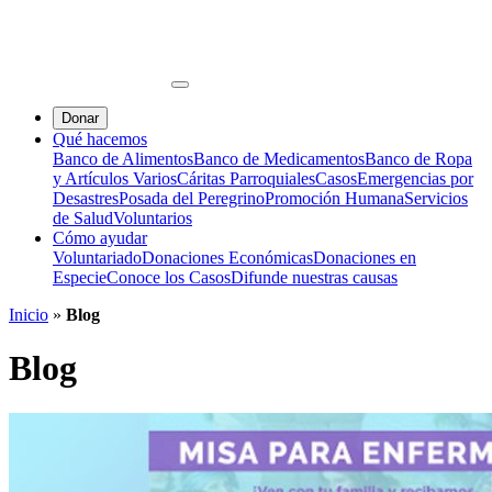
Donar
Qué hacemos
Banco de Alimentos
Banco de Medicamentos
Banco de Ropa
y Artículos Varios
Cáritas Parroquiales
Casos
Emergencias por
Desastres
Posada del Peregrino
Promoción Humana
Servicios
de Salud
Voluntarios
Cómo ayudar
Voluntariado
Donaciones Económicas
Donaciones en
Especie
Conoce los Casos
Difunde nuestras causas
Inicio
»
Blog
Blog