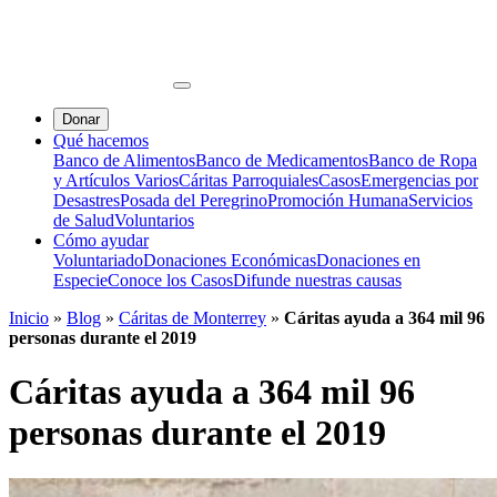
Donar
Qué hacemos
Banco de Alimentos
Banco de Medicamentos
Banco de Ropa
y Artículos Varios
Cáritas Parroquiales
Casos
Emergencias por
Desastres
Posada del Peregrino
Promoción Humana
Servicios
de Salud
Voluntarios
Cómo ayudar
Voluntariado
Donaciones Económicas
Donaciones en
Especie
Conoce los Casos
Difunde nuestras causas
Inicio
»
Blog
»
Cáritas de Monterrey
»
Cáritas ayuda a 364 mil 96
personas durante el 2019
Cáritas ayuda a 364 mil 96
personas durante el 2019