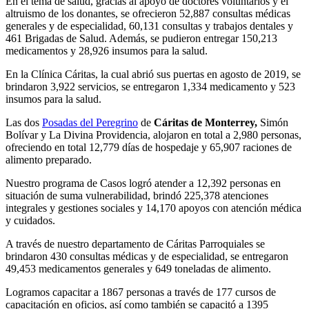
En el tema de salud, gracias al apoyo de doctores voluntarios y el
altruismo de los donantes, se ofrecieron 52,887 consultas médicas
generales y de especialidad, 60,131 consultas y trabajos dentales y
461 Brigadas de Salud. Además, se pudieron entregar 150,213
medicamentos y 28,926 insumos para la salud.
En la Clínica Cáritas, la cual abrió sus puertas en agosto de 2019, se
brindaron 3,922 servicios, se entregaron 1,334 medicamento y 523
insumos para la salud.
Las dos
Posadas del Peregrino
de
Cáritas de Monterrey,
Simón
Bolívar y La Divina Providencia, alojaron en total a 2,980 personas,
ofreciendo en total 12,779 días de hospedaje y 65,907 raciones de
alimento preparado.
Nuestro programa de Casos logró atender a 12,392 personas en
situación de suma vulnerabilidad, brindó 225,378 atenciones
integrales y gestiones sociales y 14,170 apoyos con atención médica
y cuidados.
A través de nuestro departamento de Cáritas Parroquiales se
brindaron 430 consultas médicas y de especialidad, se entregaron
49,453 medicamentos generales y 649 toneladas de alimento.
Logramos capacitar a 1867 personas a través de 177 cursos de
capacitación en oficios, así como también se capacitó a 1395