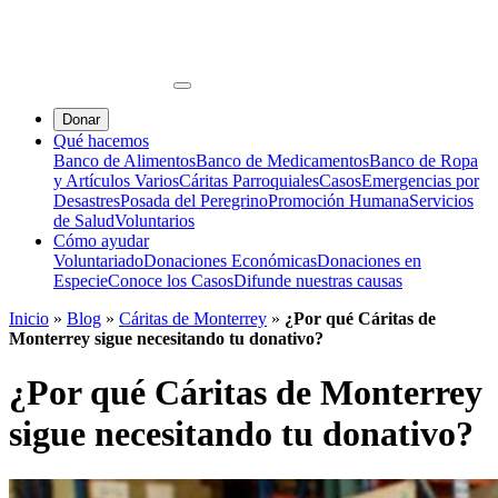
Donar
Qué hacemos
Banco de Alimentos
Banco de Medicamentos
Banco de Ropa
y Artículos Varios
Cáritas Parroquiales
Casos
Emergencias por
Desastres
Posada del Peregrino
Promoción Humana
Servicios
de Salud
Voluntarios
Cómo ayudar
Voluntariado
Donaciones Económicas
Donaciones en
Especie
Conoce los Casos
Difunde nuestras causas
Inicio
»
Blog
»
Cáritas de Monterrey
»
¿Por qué Cáritas de
Monterrey sigue necesitando tu donativo?
¿Por qué Cáritas de Monterrey
sigue necesitando tu donativo?