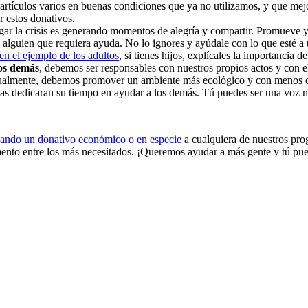
tículos varios en buenas condiciones que ya no utilizamos, y que mejo
r estos donativos.
gar la crisis es generando momentos de alegría y compartir. Promueve y
n alguien que requiera ayuda. No lo ignores y ayúdale con lo que esté a
en el ejemplo de los adultos
, si tienes hijos, explícales la importancia 
os demás
, debemos ser responsables con nuestros propios actos y con
 Igualmente, debemos promover un ambiente más ecológico y con menos
nas dedicaran su tiempo en ayudar a los demás. Tú puedes ser una voz 
zando un donativo económico o en especie
a cualquiera de nuestros pr
ento entre los más necesitados. ¡Queremos ayudar a más gente y tú pue