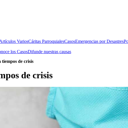
rtículos Varios
Cáritas Parroquiales
Casos
Emergencias por Desastres
Po
noce los Casos
Difunde nuestras causas
tiempos de crisis
pos de crisis