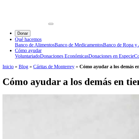
Donar
Qué hacemos
Banco de Alimentos
Banco de Medicamentos
Banco de Ropa y A
Cómo ayudar
Voluntariado
Donaciones Económicas
Donaciones en Especie
Co
Inicio
»
Blog
»
Cáritas de Monterrey
»
Cómo ayudar a los demás en 
Cómo ayudar a los demás en tiem