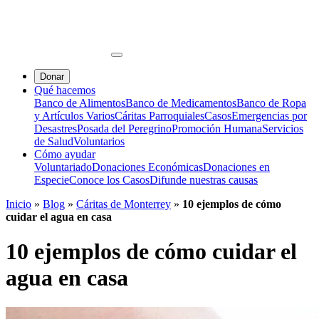
Donar
Qué hacemos
Banco de Alimentos
Banco de Medicamentos
Banco de Ropa
y Artículos Varios
Cáritas Parroquiales
Casos
Emergencias por
Desastres
Posada del Peregrino
Promoción Humana
Servicios
de Salud
Voluntarios
Cómo ayudar
Voluntariado
Donaciones Económicas
Donaciones en
Especie
Conoce los Casos
Difunde nuestras causas
Inicio
»
Blog
»
Cáritas de Monterrey
»
10 ejemplos de cómo
cuidar el agua en casa
10 ejemplos de cómo cuidar el
agua en casa