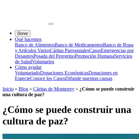
Donar
Qué hacemos
Banco de Alimentos
Banco de Medicamentos
Banco de Ropa
y Artículos Varios
Cáritas Parroquiales
Casos
Emergencias por
Desastres
Posada del Peregrino
Promoción Humana
Servicios
de Salud
Voluntarios
Cómo ayudar
Voluntariado
Donaciones Económicas
Donaciones en
Especie
Conoce los Casos
Difunde nuestras causas
Inicio
»
Blog
»
Cáritas de Monterrey
»
¿Cómo se puede construir
una cultura de paz?
¿Cómo se puede construir una
cultura de paz?