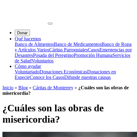
Donar
Qué hacemos
Banco de Alimentos
Banco de Medicamentos
Banco de Ropa
y Artículos Varios
Cáritas Parroquiales
Casos
Emergencias por
Desastres
Posada del Peregrino
Promoción Humana
Servicios
de Salud
Voluntarios
Cómo ayudar
Voluntariado
Donaciones Económicas
Donaciones en
Especie
Conoce los Casos
Difunde nuestras causas
Inicio
»
Blog
»
Cáritas de Monterrey
»
¿Cuáles son las obras de
misericordia?
¿Cuáles son las obras de
misericordia?