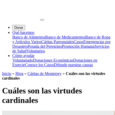
Donar
Qué hacemos
Banco de Alimentos
Banco de Medicamentos
Banco de Ropa
y Artículos Varios
Cáritas Parroquiales
Casos
Emergencias por
Desastres
Posada del Peregrino
Promoción Humana
Servicios
de Salud
Voluntarios
Cómo ayudar
Voluntariado
Donaciones Económicas
Donaciones en
Especie
Conoce los Casos
Difunde nuestras causas
Inicio
»
Blog
»
Cáritas de Monterrey
»
Cuáles son las virtudes
cardinales
Cuáles son las virtudes
cardinales