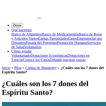
Donar
Qué hacemos
Banco de Alimentos
Banco de Medicamentos
Banco de Ropa
y Artículos Varios
Cáritas Parroquiales
Casos
Emergencias por
Desastres
Posada del Peregrino
Promoción Humana
Servicios
de Salud
Voluntarios
Cómo ayudar
Voluntariado
Donaciones Económicas
Donaciones en
Especie
Conoce los Casos
Difunde nuestras causas
Inicio
»
Blog
»
Cáritas de Monterrey
»
¿Cuáles son los 7 dones del
Espíritu Santo?
¿Cuáles son los 7 dones del
Espíritu Santo?