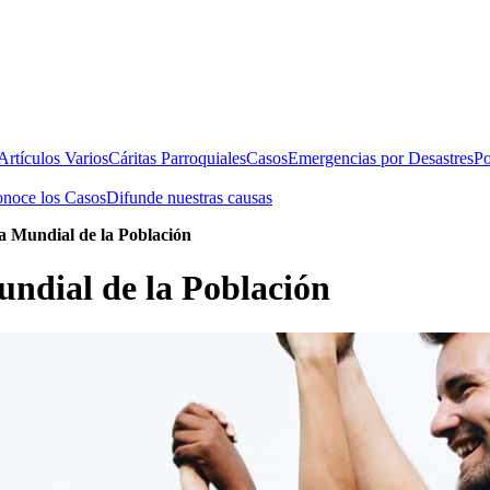
rtículos Varios
Cáritas Parroquiales
Casos
Emergencias por Desastres
Po
noce los Casos
Difunde nuestras causas
ía Mundial de la Población
undial de la Población