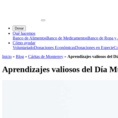
Donar
Qué hacemos
Banco de Alimentos
Banco de Medicamentos
Banco de Ropa y A
Cómo ayudar
Voluntariado
Donaciones Económicas
Donaciones en Especie
Co
Inicio
»
Blog
»
Cáritas de Monterrey
»
Aprendizajes valiosos del D
Aprendizajes valiosos del Día M