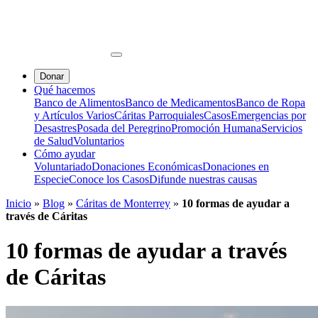
Donar
Qué hacemos
Banco de Alimentos
Banco de Medicamentos
Banco de Ropa
y Artículos Varios
Cáritas Parroquiales
Casos
Emergencias por
Desastres
Posada del Peregrino
Promoción Humana
Servicios
de Salud
Voluntarios
Cómo ayudar
Voluntariado
Donaciones Económicas
Donaciones en
Especie
Conoce los Casos
Difunde nuestras causas
Inicio
»
Blog
»
Cáritas de Monterrey
»
10 formas de ayudar a
través de Cáritas
10 formas de ayudar a través
de Cáritas