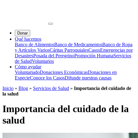
Donar
Qué hacemos
Banco de Alimentos
Banco de Medicamentos
Banco de Ropa
y Artículos Varios
Cáritas Parroquiales
Casos
Emergencias por
Desastres
Posada del Peregrino
Promoción Humana
Servicios
de Salud
Voluntarios
Cómo ayudar
Voluntariado
Donaciones Económicas
Donaciones en
Especie
Conoce los Casos
Difunde nuestras causas
Inicio
»
Blog
»
Servicios de Salud
»
Importancia del cuidado de
la salud
Importancia del cuidado de la
salud