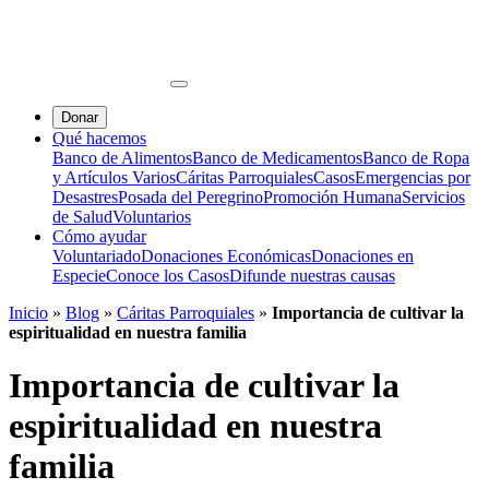
Donar
Qué hacemos
Banco de Alimentos
Banco de Medicamentos
Banco de Ropa
y Artículos Varios
Cáritas Parroquiales
Casos
Emergencias por
Desastres
Posada del Peregrino
Promoción Humana
Servicios
de Salud
Voluntarios
Cómo ayudar
Voluntariado
Donaciones Económicas
Donaciones en
Especie
Conoce los Casos
Difunde nuestras causas
Inicio
»
Blog
»
Cáritas Parroquiales
»
Importancia de cultivar la
espiritualidad en nuestra familia
Importancia de cultivar la
espiritualidad en nuestra
familia