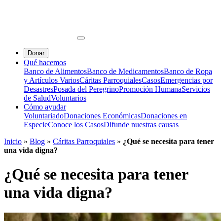
Donar
Qué hacemos
Banco de Alimentos
Banco de Medicamentos
Banco de Ropa
y Artículos Varios
Cáritas Parroquiales
Casos
Emergencias por
Desastres
Posada del Peregrino
Promoción Humana
Servicios
de Salud
Voluntarios
Cómo ayudar
Voluntariado
Donaciones Económicas
Donaciones en
Especie
Conoce los Casos
Difunde nuestras causas
Inicio
»
Blog
»
Cáritas Parroquiales
»
¿Qué se necesita para tener
una vida digna?
¿Qué se necesita para tener
una vida digna?