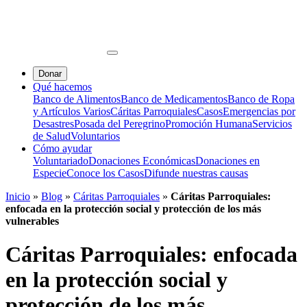
Donar
Qué hacemos
Banco de Alimentos
Banco de Medicamentos
Banco de Ropa
y Artículos Varios
Cáritas Parroquiales
Casos
Emergencias por
Desastres
Posada del Peregrino
Promoción Humana
Servicios
de Salud
Voluntarios
Cómo ayudar
Voluntariado
Donaciones Económicas
Donaciones en
Especie
Conoce los Casos
Difunde nuestras causas
Inicio
»
Blog
»
Cáritas Parroquiales
»
Cáritas Parroquiales:
enfocada en la protección social y protección de los más
vulnerables
Cáritas Parroquiales: enfocada
en la protección social y
protección de los más