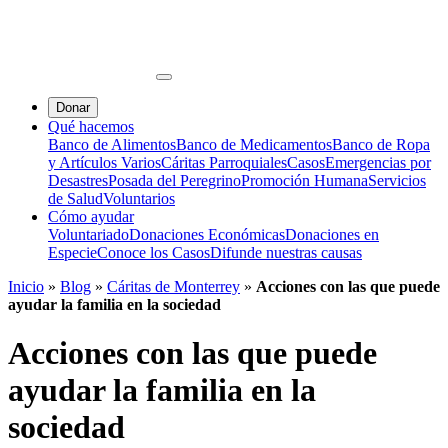
Donar
Qué hacemos
Banco de Alimentos
Banco de Medicamentos
Banco de Ropa
y Artículos Varios
Cáritas Parroquiales
Casos
Emergencias por
Desastres
Posada del Peregrino
Promoción Humana
Servicios
de Salud
Voluntarios
Cómo ayudar
Voluntariado
Donaciones Económicas
Donaciones en
Especie
Conoce los Casos
Difunde nuestras causas
Inicio
»
Blog
»
Cáritas de Monterrey
»
Acciones con las que puede
ayudar la familia en la sociedad
Acciones con las que puede
ayudar la familia en la
sociedad