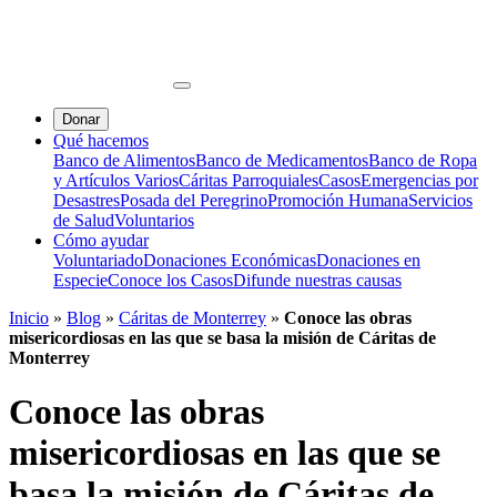
Donar
Qué hacemos
Banco de Alimentos
Banco de Medicamentos
Banco de Ropa
y Artículos Varios
Cáritas Parroquiales
Casos
Emergencias por
Desastres
Posada del Peregrino
Promoción Humana
Servicios
de Salud
Voluntarios
Cómo ayudar
Voluntariado
Donaciones Económicas
Donaciones en
Especie
Conoce los Casos
Difunde nuestras causas
Inicio
»
Blog
»
Cáritas de Monterrey
»
Conoce las obras
misericordiosas en las que se basa la misión de Cáritas de
Monterrey
Conoce las obras
misericordiosas en las que se
basa la misión de Cáritas de