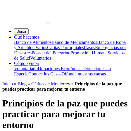
Donar
Qué hacemos
Banco de Alimentos
Banco de Medicamentos
Banco de Ropa
y Artículos Varios
Cáritas Parroquiales
Casos
Emergencias por
Desastres
Posada del Peregrino
Promoción Humana
Servicios
de Salud
Voluntarios
Cómo ayudar
Voluntariado
Donaciones Económicas
Donaciones en
Especie
Conoce los Casos
Difunde nuestras causas
Inicio
»
Blog
»
Cáritas de Monterrey
»
Principios de la paz que
puedes practicar para mejorar tu entorno
Principios de la paz que puedes
practicar para mejorar tu
entorno