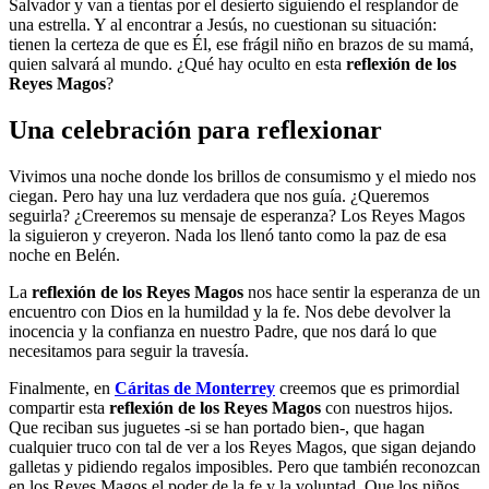
Salvador y van a tientas por el desierto siguiendo el resplandor de
una estrella. Y al encontrar a Jesús, no cuestionan su situación:
tienen la certeza de que es Él, ese frágil niño en brazos de su mamá,
quien salvará al mundo. ¿Qué hay oculto en esta
reflexión de los
Reyes Magos
?
Una celebración para reflexionar
Vivimos una noche donde los brillos de consumismo y el miedo nos
ciegan. Pero hay una luz verdadera que nos guía. ¿Queremos
seguirla? ¿Creeremos su mensaje de esperanza? Los Reyes Magos
la siguieron y creyeron. Nada los llenó tanto como la paz de esa
noche en Belén.
La
reflexión de los Reyes Magos
nos hace sentir la esperanza de un
encuentro con Dios en la humildad y la fe. Nos debe devolver la
inocencia y la confianza en nuestro Padre, que nos dará lo que
necesitamos para seguir la travesía.
Finalmente, en
Cáritas de Monterrey
creemos que es primordial
compartir esta
reflexión de los Reyes Magos
con nuestros hijos.
Que reciban sus juguetes -si se han portado bien-, que hagan
cualquier truco con tal de ver a los Reyes Magos, que sigan dejando
galletas y pidiendo regalos imposibles. Pero que también reconozcan
en los Reyes Magos el poder de la fe y la voluntad. Que los niños