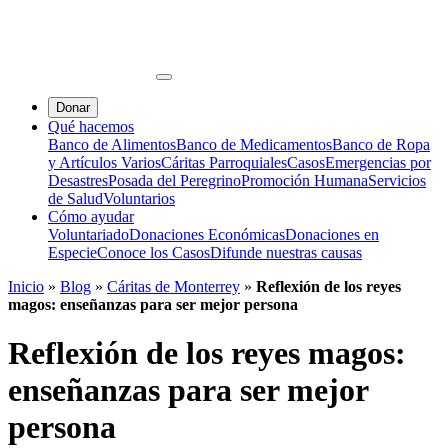
Donar
Qué hacemos
Banco de Alimentos
Banco de Medicamentos
Banco de Ropa
y Artículos Varios
Cáritas Parroquiales
Casos
Emergencias por
Desastres
Posada del Peregrino
Promoción Humana
Servicios
de Salud
Voluntarios
Cómo ayudar
Voluntariado
Donaciones Económicas
Donaciones en
Especie
Conoce los Casos
Difunde nuestras causas
Inicio
»
Blog
»
Cáritas de Monterrey
»
Reflexión de los reyes
magos: enseñanzas para ser mejor persona
Reflexión de los reyes magos:
enseñanzas para ser mejor
persona