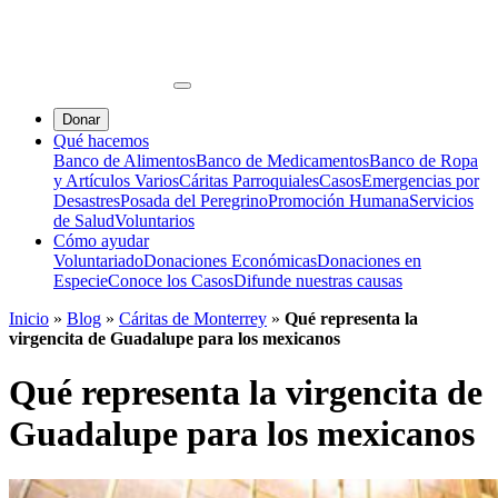
Donar
Qué hacemos
Banco de Alimentos
Banco de Medicamentos
Banco de Ropa
y Artículos Varios
Cáritas Parroquiales
Casos
Emergencias por
Desastres
Posada del Peregrino
Promoción Humana
Servicios
de Salud
Voluntarios
Cómo ayudar
Voluntariado
Donaciones Económicas
Donaciones en
Especie
Conoce los Casos
Difunde nuestras causas
Inicio
»
Blog
»
Cáritas de Monterrey
»
Qué representa la
virgencita de Guadalupe para los mexicanos
Qué representa la virgencita de
Guadalupe para los mexicanos