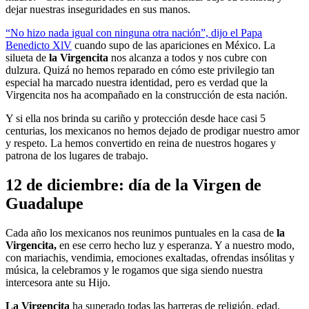
dejar nuestras inseguridades en sus manos.
“No hizo nada igual con ninguna otra nación”, dijo el Papa
Benedicto XlV
cuando supo de las apariciones en México. La
silueta de
la Virgencita
nos alcanza a todos y nos cubre con
dulzura. Quizá no hemos reparado en cómo este privilegio tan
especial ha marcado nuestra identidad, pero es verdad que la
Virgencita nos ha acompañado en la construcción de esta nación.
Y si ella nos brinda su cariño y protección desde hace casi 5
centurias, los mexicanos no hemos dejado de prodigar nuestro amor
y respeto. La hemos convertido en reina de nuestros hogares y
patrona de los lugares de trabajo.
12 de diciembre: día de la Virgen de
Guadalupe
Cada año los mexicanos nos reunimos puntuales en la casa de
la
Virgencita,
en ese cerro hecho luz y esperanza. Y a nuestro modo,
con mariachis, vendimia, emociones exaltadas, ofrendas insólitas y
música, la celebramos y le rogamos que siga siendo nuestra
intercesora ante su Hijo.
La Virgencita
ha superado todas las barreras de religión, edad,