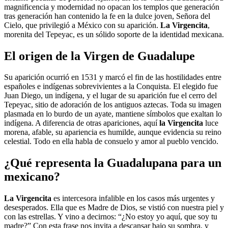
magnificencia y modernidad no opacan los templos que generación
tras generación han contenido la fe en la dulce joven, Señora del
Cielo, que privilegió a México con su aparición.
La Virgencita
,
morenita del Tepeyac, es un sólido soporte de la identidad mexicana.
El origen de la Virgen de Guadalupe
Su aparición ocurrió en 1531 y marcó el fin de las hostilidades entre
españoles e indígenas sobrevivientes a la Conquista. El elegido fue
Juan Diego, un indígena, y el lugar de su aparición fue el cerro del
Tepeyac, sitio de adoración de los antiguos aztecas. Toda su imagen
plasmada en lo burdo de un ayate, mantiene símbolos que exaltan lo
indígena. A diferencia de otras apariciones, aquí
la Virgencita
luce
morena, afable, su apariencia es humilde, aunque evidencia su reino
celestial. Todo en ella habla de consuelo y amor al pueblo vencido.
¿Qué representa la Guadalupana para un
mexicano?
La Virgencita
es intercesora infalible en los casos más urgentes y
desesperados. Ella que es Madre de Dios, se vistió con nuestra piel y
con las estrellas. Y vino a decirnos: “¿No estoy yo aquí, que soy tu
madre?” Con esta frase nos invita a descansar bajo su sombra, y