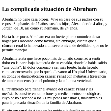
La complicada situación de Abraham
Abraham no tiene casa propia. Vive en casa de sus padres con su
esposa Stephanie, de 27 años, sus dos hijos, Alexander de 4 años, y
Jordán, de 10, así como su hermano, de 24 años.
Hasta hace poco, Abraham era un fuerte pilar económico de su
hogar pues laboraba como taxista, sin embargo, cuenta que el
cáncer renal
lo ha llevado a un severo nivel de debilidad, que no le
permite manejar.
Abraham relata que hace poco más de un año comenzó a sentir
dolor en la parte baja izquierda de su espalda, donde le había salido
“una bolita”. El dolor comenzó a ser más fuerte, hasta hacerlo
caminar encorvado, por lo que lo llevaron al Hospital Universitario,
en donde le diagnosticaron
cáncer renal
con metástasis (presencia
de tumor canceroso) en el pulmón y la columna vertebral.
El tratamiento para frenar el avance del
cáncer renal
y las
metástasis consiste en radiaciones y medicamentos oncológicos,
cuyo costo asciende a los 21 mil pesos mensuales, inalcanzables
para la precaria situación de la familia de Abraham.
El
cáncer renal
de Abraham ha unido a la familia en una meta: