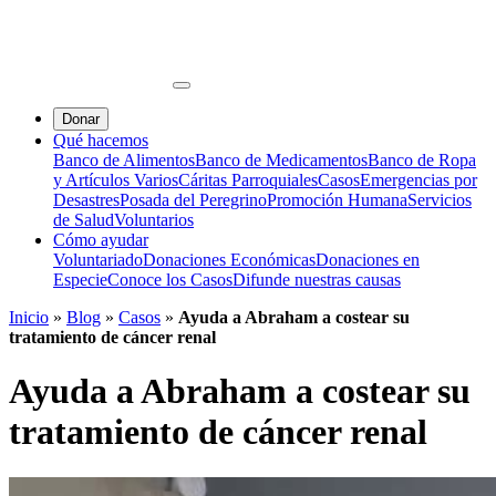
Donar
Qué hacemos
Banco de Alimentos
Banco de Medicamentos
Banco de Ropa
y Artículos Varios
Cáritas Parroquiales
Casos
Emergencias por
Desastres
Posada del Peregrino
Promoción Humana
Servicios
de Salud
Voluntarios
Cómo ayudar
Voluntariado
Donaciones Económicas
Donaciones en
Especie
Conoce los Casos
Difunde nuestras causas
Inicio
»
Blog
»
Casos
»
Ayuda a Abraham a costear su
tratamiento de cáncer renal
Ayuda a Abraham a costear su
tratamiento de cáncer renal