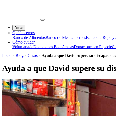
Donar
Qué hacemos
Banco de Alimentos
Banco de Medicamentos
Banco de Ropa y A
Cómo ayudar
Voluntariado
Donaciones Económicas
Donaciones en Especie
Co
Inicio
»
Blog
»
Casos
»
Ayuda a que David supere su discapacida
Ayuda a que David supere su di