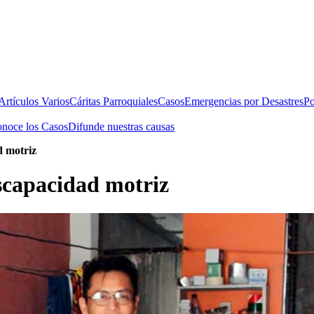
rtículos Varios
Cáritas Parroquiales
Casos
Emergencias por Desastres
Po
noce los Casos
Difunde nuestras causas
d motriz
scapacidad motriz