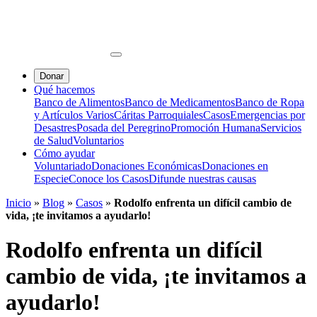
Donar
Qué hacemos
Banco de Alimentos
Banco de Medicamentos
Banco de Ropa
y Artículos Varios
Cáritas Parroquiales
Casos
Emergencias por
Desastres
Posada del Peregrino
Promoción Humana
Servicios
de Salud
Voluntarios
Cómo ayudar
Voluntariado
Donaciones Económicas
Donaciones en
Especie
Conoce los Casos
Difunde nuestras causas
Inicio
»
Blog
»
Casos
»
Rodolfo enfrenta un difícil cambio de
vida, ¡te invitamos a ayudarlo!
Rodolfo enfrenta un difícil
cambio de vida, ¡te invitamos a
ayudarlo!