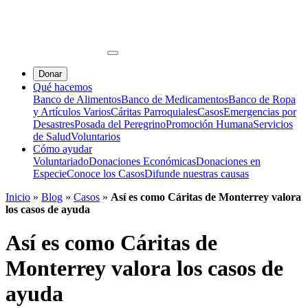
Donar
Qué hacemos
Banco de Alimentos
Banco de Medicamentos
Banco de Ropa
y Artículos Varios
Cáritas Parroquiales
Casos
Emergencias por
Desastres
Posada del Peregrino
Promoción Humana
Servicios
de Salud
Voluntarios
Cómo ayudar
Voluntariado
Donaciones Económicas
Donaciones en
Especie
Conoce los Casos
Difunde nuestras causas
Inicio
»
Blog
»
Casos
»
Así es como Cáritas de Monterrey valora
los casos de ayuda
Así es como Cáritas de
Monterrey valora los casos de
ayuda