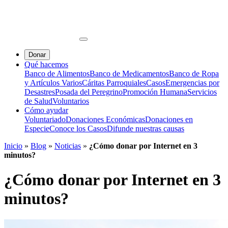
Donar
Qué hacemos
Banco de Alimentos
Banco de Medicamentos
Banco de Ropa
y Artículos Varios
Cáritas Parroquiales
Casos
Emergencias por
Desastres
Posada del Peregrino
Promoción Humana
Servicios
de Salud
Voluntarios
Cómo ayudar
Voluntariado
Donaciones Económicas
Donaciones en
Especie
Conoce los Casos
Difunde nuestras causas
Inicio
»
Blog
»
Noticias
»
¿Cómo donar por Internet en 3
minutos?
¿Cómo donar por Internet en 3
minutos?