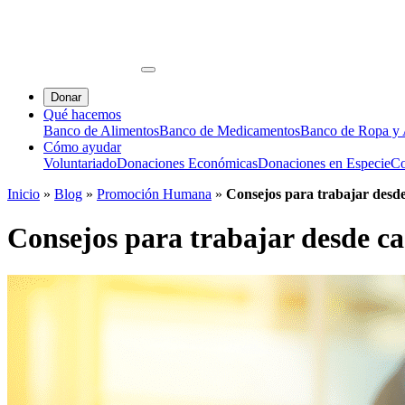
Donar
Qué hacemos
Banco de Alimentos
Banco de Medicamentos
Banco de Ropa y A
Cómo ayudar
Voluntariado
Donaciones Económicas
Donaciones en Especie
Co
Inicio
»
Blog
»
Promoción Humana
»
Consejos para trabajar desde 
Consejos para trabajar desde cas