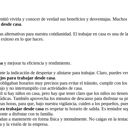
mitió vivirla y conocer de verdad sus beneficios y desventajas. Muchos
 desde casa
.
s alternativas para nuestra cotidianidad. El trabajar en casa es una de
exitoso en lo que haces.
sa
y mejorar tu eficiencia y rendimiento.
nte la indicación de despertar y alistarse para trabajar. Claro, puedes 
jos para trabajar desde casa
.
 obligaban horarios muy precisos para evitar el tránsito, cumplir con lo
bajo y no interrumpirlo con actividades de casa.
l si hay niños en casa, pero hay que tener claro que los niños no tienen
 lúdicas. También aprovecha los minutos de descanso para disfrutar su p
unas horas, para que, bajo nuestra vigilancia, cuiden a los pequeños, pu
ara trabajar desde casa
es respetar tu horario de salida. Es tentador se
onte a disfrutar con tu familia.
udan a mantenerte en forma física y mentalmente. No caigas en la tenta
a y la visión de tu empresa.