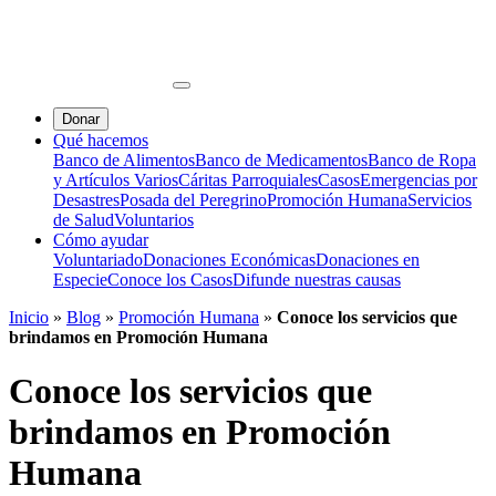
Donar
Qué hacemos
Banco de Alimentos
Banco de Medicamentos
Banco de Ropa
y Artículos Varios
Cáritas Parroquiales
Casos
Emergencias por
Desastres
Posada del Peregrino
Promoción Humana
Servicios
de Salud
Voluntarios
Cómo ayudar
Voluntariado
Donaciones Económicas
Donaciones en
Especie
Conoce los Casos
Difunde nuestras causas
Inicio
»
Blog
»
Promoción Humana
»
Conoce los servicios que
brindamos en Promoción Humana
Conoce los servicios que
brindamos en Promoción
Humana