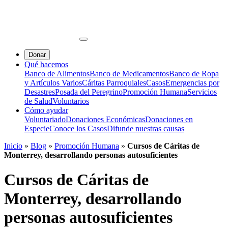
Donar
Qué hacemos
Banco de Alimentos
Banco de Medicamentos
Banco de Ropa
y Artículos Varios
Cáritas Parroquiales
Casos
Emergencias por
Desastres
Posada del Peregrino
Promoción Humana
Servicios
de Salud
Voluntarios
Cómo ayudar
Voluntariado
Donaciones Económicas
Donaciones en
Especie
Conoce los Casos
Difunde nuestras causas
Inicio
»
Blog
»
Promoción Humana
»
Cursos de Cáritas de
Monterrey, desarrollando personas autosuficientes
Cursos de Cáritas de
Monterrey, desarrollando
personas autosuficientes