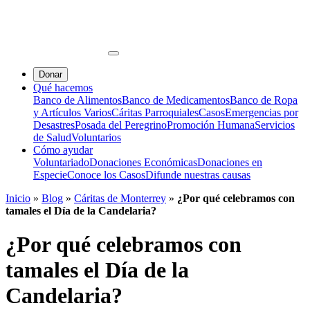
Donar
Qué hacemos
Banco de Alimentos
Banco de Medicamentos
Banco de Ropa
y Artículos Varios
Cáritas Parroquiales
Casos
Emergencias por
Desastres
Posada del Peregrino
Promoción Humana
Servicios
de Salud
Voluntarios
Cómo ayudar
Voluntariado
Donaciones Económicas
Donaciones en
Especie
Conoce los Casos
Difunde nuestras causas
Inicio
»
Blog
»
Cáritas de Monterrey
»
¿Por qué celebramos con
tamales el Día de la Candelaria?
¿Por qué celebramos con
tamales el Día de la
Candelaria?