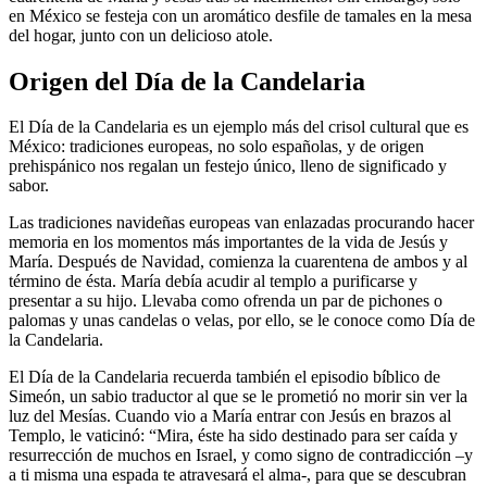
en México se festeja con un aromático desfile de tamales en la mesa
del hogar, junto con un delicioso atole.
Origen del Día de la Candelaria
El Día de la Candelaria es un ejemplo más del crisol cultural que es
México: tradiciones europeas, no solo españolas, y de origen
prehispánico nos regalan un festejo único, lleno de significado y
sabor.
Las tradiciones navideñas europeas van enlazadas procurando hacer
memoria en los momentos más importantes de la vida de Jesús y
María. Después de Navidad, comienza la cuarentena de ambos y al
término de ésta. María debía acudir al templo a purificarse y
presentar a su hijo. Llevaba como ofrenda un par de pichones o
palomas y unas candelas o velas, por ello, se le conoce como Día de
la Candelaria.
El Día de la Candelaria recuerda también el episodio bíblico de
Simeón, un sabio traductor al que se le prometió no morir sin ver la
luz del Mesías. Cuando vio a María entrar con Jesús en brazos al
Templo, le vaticinó: “Mira, éste ha sido destinado para ser caída y
resurrección de muchos en Israel, y como signo de contradicción –y
a ti misma una espada te atravesará el alma-, para que se descubran