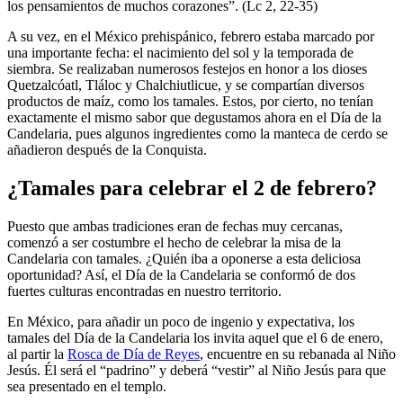
los pensamientos de muchos corazones”. (Lc 2, 22-35)
A su vez, en el México prehispánico, febrero estaba marcado por
una importante fecha: el nacimiento del sol y la temporada de
siembra. Se realizaban numerosos festejos en honor a los dioses
Quetzalcóatl, Tláloc y Chalchiutlicue, y se compartían diversos
productos de maíz, como los tamales. Estos, por cierto, no tenían
exactamente el mismo sabor que degustamos ahora en el Día de la
Candelaria, pues algunos ingredientes como la manteca de cerdo se
añadieron después de la Conquista.
¿Tamales para celebrar el 2 de febrero?
Puesto que ambas tradiciones eran de fechas muy cercanas,
comenzó a ser costumbre el hecho de celebrar la misa de la
Candelaria con tamales. ¿Quién iba a oponerse a esta deliciosa
oportunidad? Así, el Día de la Candelaria se conformó de dos
fuertes culturas encontradas en nuestro territorio.
En México, para añadir un poco de ingenio y expectativa, los
tamales del Día de la Candelaria los invita aquel que el 6 de enero,
al partir la
Rosca de Día de Reyes
, encuentre en su rebanada al Niño
Jesús. Él será el “padrino” y deberá “vestir” al Niño Jesús para que
sea presentado en el templo.