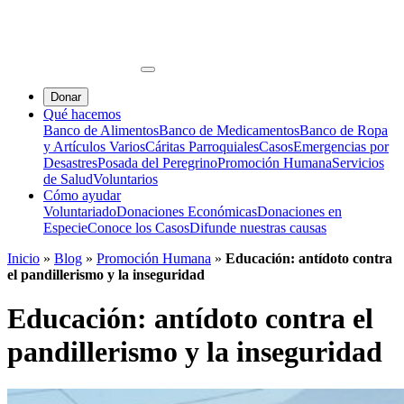
Donar
Qué hacemos
Banco de Alimentos
Banco de Medicamentos
Banco de Ropa
y Artículos Varios
Cáritas Parroquiales
Casos
Emergencias por
Desastres
Posada del Peregrino
Promoción Humana
Servicios
de Salud
Voluntarios
Cómo ayudar
Voluntariado
Donaciones Económicas
Donaciones en
Especie
Conoce los Casos
Difunde nuestras causas
Inicio
»
Blog
»
Promoción Humana
»
Educación: antídoto contra
el pandillerismo y la inseguridad
Educación: antídoto contra el
pandillerismo y la inseguridad